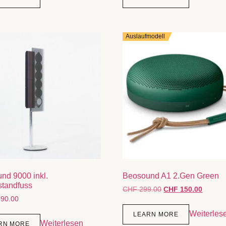
Auslaufmodell
nd 9000 inkl.
Beosound A1 2.Gen Green
tandfuss
CHF
299.00
CHF
150.00
90.00
Weiterles
LEARN MORE
Weiterlesen
RN MORE