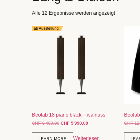
Alle 12 Ergebnisse werden angezeigt
ab Ausstellung
Beolab 18 piano black – walnuss
Beolab
CHF
9'480.00
CHF
5'990.00
CHF
12
Weiterlesen
LEARN MORE
LEA