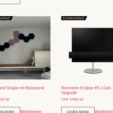
erkauf
Kundenverkauf
nd Shape mit Beosound
Beovision Eclipse 65 1.Gen.
Upgrade
50.00
CHF
5'990.00
Weiterlesen
Weiterles
RN MORE
LEARN MORE