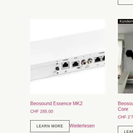
Kundenv
Beosound Essence MK2
Beosou
Core
CHF
285.00
CHF
2'7
Weiterlesen
LEARN MORE
LEA