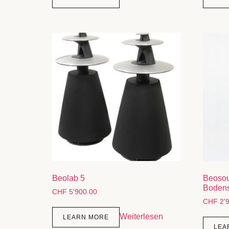
Beolab 5
Beosou
Bodens
CHF
5'900.00
CHF
2'9
Weiterlesen
LEARN MORE
LEA