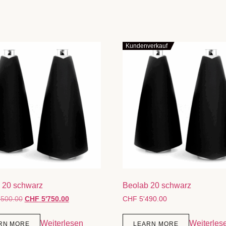
Kundenverkauf
 20 schwarz
Beolab 20 schwarz
'500.00
CHF
5'750.00
CHF
5'490.00
Weiterlesen
Weiterles
RN MORE
LEARN MORE