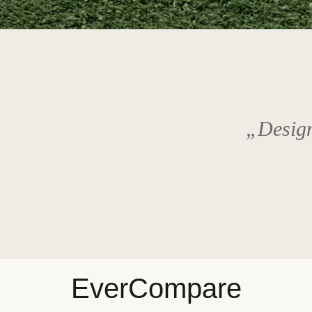
„Design 
EverCompare