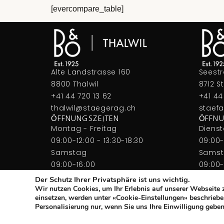
[evercompare_table]
Alte Landstrasse 160
Seest
8800 Thalwil
8712 S
+41 44 720 13 62
+41 44
thalwil@staegerag.ch
staef
ÖFFNUNGSZEITEN
ÖFFNU
Montag - Freitag
Dienst
09:00-12:00 - 13:30-18:30
09:00-
Samstag
Sams
09:00-16:00
09:00-
Der Schutz Ihrer Privatsphäre ist uns wichtig.
Wir nutzen Cookies, um Ihr Erlebnis auf unserer Webseite 
einsetzen, werden unter «Cookie-Einstellungen» beschrieben
Personalisierung nur, wenn Sie uns Ihre Einwilligung geb
© Copyright 2026 STAEGER AG. All rights reserved.