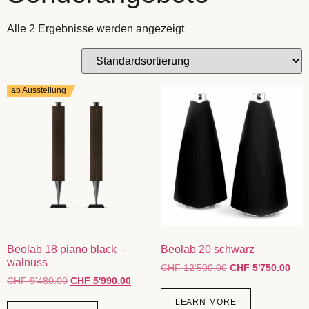
Alle 2 Ergebnisse werden angezeigt
ab Ausstellung
Beolab 18 piano black –
Beolab 20 schwarz
walnuss
CHF
12'500.00
CHF
5'750.00
CHF
9'480.00
CHF
5'990.00
LEARN MORE