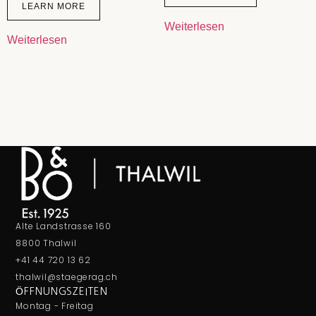
LEARN MORE
Weiterlesen
Weiterlesen
Alte Landstrasse 160
8800 Thalwil
+41 44 720 13 62
thalwil@staegerag.ch
ÖFFNUNGSZEITEN
Montag - Freitag