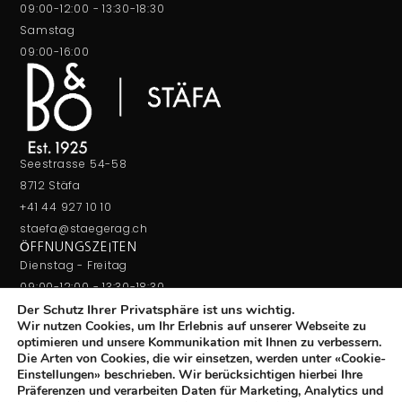
09:00-12:00 - 13:30-18:30
Samstag
09:00-16:00
Seestrasse 54-58
8712 Stäfa
+41 44 927 10 10
staefa@staegerag.ch
ÖFFNUNGSZEITEN
Dienstag - Freitag
09:00-12:00 - 13:30-18:30
Der Schutz Ihrer Privatsphäre ist uns wichtig.
Samstag
Wir nutzen Cookies, um Ihr Erlebnis auf unserer Webseite zu
09:00-16:00
optimieren und unsere Kommunikation mit Ihnen zu verbessern.
Die Arten von Cookies, die wir einsetzen, werden unter «Cookie-
Einstellungen» beschrieben. Wir berücksichtigen hierbei Ihre
Präferenzen und verarbeiten Daten für Marketing, Analytics und