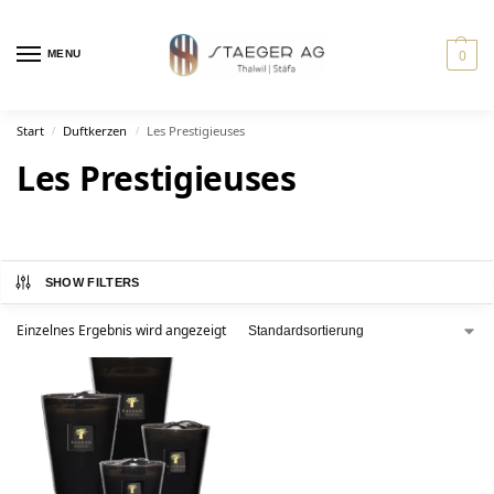
0
MENU
Start
Duftkerzen
Les Prestigieuses
/
/
Les Prestigieuses
SHOW FILTERS
Einzelnes Ergebnis wird angezeigt