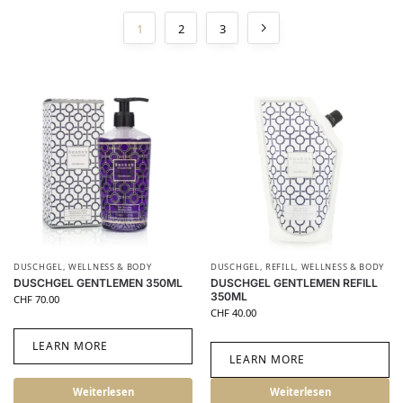
1
2
3
DUSCHGEL
,
WELLNESS & BODY
DUSCHGEL
,
REFILL
,
WELLNESS & BODY
DUSCHGEL GENTLEMEN 350ML
DUSCHGEL GENTLEMEN REFILL
350ML
CHF
70.00
CHF
40.00
LEARN MORE
LEARN MORE
Weiterlesen
Weiterlesen