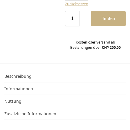
Zurücksetzen
In den
Warenkor
Kostenloser Versand ab
Bestellungen über
CHF 200.00
b
Beschreibung
Informationen
Nutzung
Zusätzliche Informationen