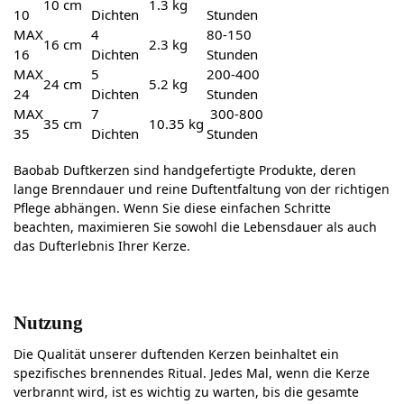
10 cm
1.3 kg
10
Dichten
Stunden
MAX
4
80-150
16 cm
2.3 kg
16
Dichten
Stunden
MAX
5
200-400
24 cm
5.2 kg
24
Dichten
Stunden
MAX
7
300-800
35 cm
10.35 kg
35
Dichten
Stunden
Baobab Duftkerzen sind handgefertigte Produkte, deren
lange Brenndauer und reine Duftentfaltung von der richtigen
Pflege abhängen. Wenn Sie diese einfachen Schritte
beachten, maximieren Sie sowohl die Lebensdauer als auch
das Dufterlebnis Ihrer Kerze.
Nutzung
Die Qualität unserer duftenden Kerzen beinhaltet ein
spezifisches brennendes Ritual. Jedes Mal, wenn die Kerze
verbrannt wird, ist es wichtig zu warten, bis die gesamte