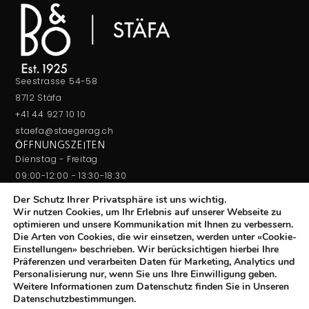
Seestrasse 54-58
8712 Stäfa
+41 44 927 10 10
staefa@staegerag.ch
ÖFFNUNGSZEITEN
Dienstag - Freitag
09:00-12:00 - 13:30-18:30
Samstag
Der Schutz Ihrer Privatsphäre ist uns wichtig.
09:00-16:00
Wir nutzen Cookies, um Ihr Erlebnis auf unserer Webseite zu
optimieren und unsere Kommunikation mit Ihnen zu verbessern.
Die Arten von Cookies, die wir einsetzen, werden unter «Cookie-
Einstellungen» beschrieben. Wir berücksichtigen hierbei Ihre
Präferenzen und verarbeiten Daten für Marketing, Analytics und
Personalisierung nur, wenn Sie uns Ihre Einwilligung geben.
Weitere Informationen zum Datenschutz finden Sie in Unseren
© Copyright 2026 STAEGER AG. All rights reserved.
Datenschutzbestimmungen.