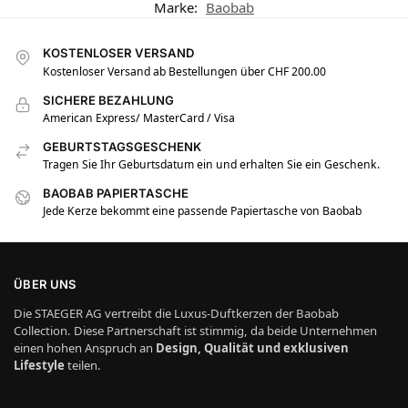
Marke:
Baobab
KOSTENLOSER VERSAND
Kostenloser Versand ab Bestellungen über CHF 200.00
SICHERE BEZAHLUNG
American Express/ MasterCard / Visa
GEBURTSTAGSGESCHENK
Tragen Sie Ihr Geburtsdatum ein und erhalten Sie ein Geschenk.
BAOBAB PAPIERTASCHE
Jede Kerze bekommt eine passende Papiertasche von Baobab
ÜBER UNS
Die STAEGER AG vertreibt die Luxus-Duftkerzen der Baobab
Collection. Diese Partnerschaft ist stimmig, da beide Unternehmen
einen hohen Anspruch an
Design, Qualität und exklusiven
Lifestyle
teilen.