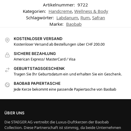
Artikelnummer:
9722
Kategorien:
Handcreme
,
Wellness & Body
Schlagwörter:
Labdanum
,
Rum
,
Safran
Marke:
Baobab
KOSTENLOSER VERSAND
Kostenloser Versand ab Bestellungen über CHF 200.00
SICHERE BEZAHLUNG
American Express/ MasterCard / Visa
GEBURTSTAGSGESCHENK
Tragen Sie Ihr Geburtsdatum ein und erhalten Sie ein Geschenk.
BAOBAB PAPIERTASCHE
Jede Kerze bekommt eine passende Papiertasche von Baobab
ÜBER UNS
Die STAEGER AG vertreibt die Luxus-Duftkerzen der Baobab
Collection. Diese Partnerschaft ist stimmig, da beide Unternehmen