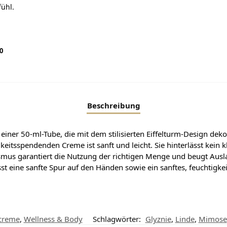
ühl.
00
Beschreibung
einer 50-ml-Tube, die mit dem stilisierten Eiffelturm-Design deko
keitsspendenden Creme ist sanft und leicht. Sie hinterlässt kein 
us garantiert die Nutzung der richtigen Menge und beugt Ausla
sst eine sanfte Spur auf den Händen sowie ein sanftes, feuchti
creme
,
Wellness & Body
Schlagwörter:
Glyznie
,
Linde
,
Mimose