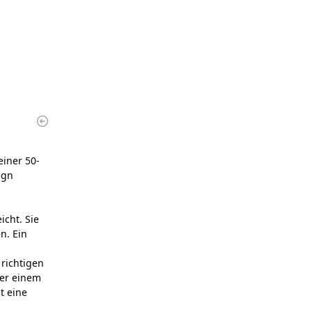
einer 50-
ign
icht. Sie
n. Ein
richtigen
der einem
t eine