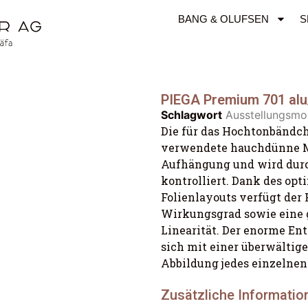
BANG & OLUFSEN
S
PIEGA Premium 701 alu/
Schlagwort
Ausstellungsmo
Die
für das Hochtonbändc
verwendete
hauchdünne
Aufhängung und wird durc
kontrolliert. Dank des opti
Folienlayouts verfügt der
Wirkungsgrad sowie eine 
Linearit
ät. Der enorme En
sic
h mit einer überwältig
Abbildung jedes einzelnen
Zusätzliche Informatio