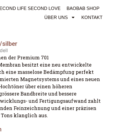
ECOND LIFE SECOND LOVE
BAOBAB SHOP
ÜBER UNS
KONTAKT
silber
dell
hen der Premium 701
 Membran
besitzt
eine neu entwickelte
h eine masselose
Bedämpfung
perfekt
mierten
Magnetsystems und eines
neuen
Hochtöner
über einen höhe
ren
grössere
Bandbreite und bessere
twicklungs- und
Fertigungsaufwand zahlt
enden Feinzeichnung und einer präzisen
 Tons klanglich aus
.
n