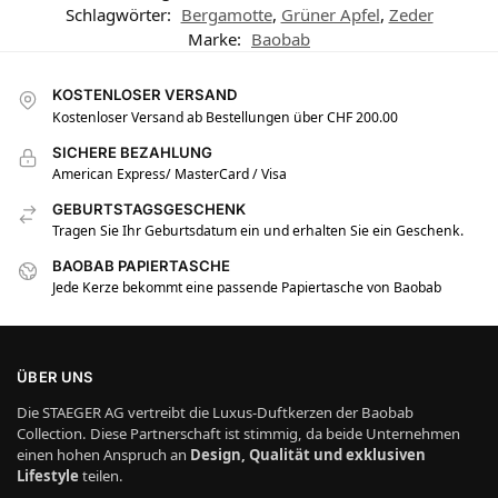
Schlagwörter:
Bergamotte
,
Grüner Apfel
,
Zeder
Marke:
Baobab
KOSTENLOSER VERSAND
Kostenloser Versand ab Bestellungen über CHF 200.00
SICHERE BEZAHLUNG
American Express/ MasterCard / Visa
GEBURTSTAGSGESCHENK
Tragen Sie Ihr Geburtsdatum ein und erhalten Sie ein Geschenk.
BAOBAB PAPIERTASCHE
Jede Kerze bekommt eine passende Papiertasche von Baobab
ÜBER UNS
Die STAEGER AG vertreibt die Luxus-Duftkerzen der Baobab
Collection. Diese Partnerschaft ist stimmig, da beide Unternehmen
einen hohen Anspruch an
Design, Qualität und exklusiven
Lifestyle
teilen.