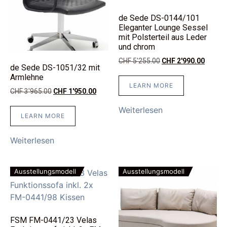
de Sede DS-0144/101
Eleganter Lounge Sessel
mit Polsterteil aus Leder
und chrom
CHF
5'255.00
CHF
2'990.00
de Sede DS-1051/32 mit
Armlehne
LEARN MORE
CHF
3'965.00
CHF
1'950.00
Weiterlesen
LEARN MORE
Weiterlesen
Ausstellungsmodell
Ausstellungsmodell
FSM FM-0441/23 Velas