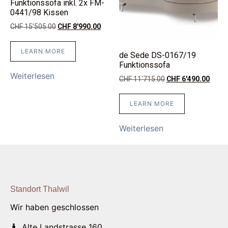
Funktionssofa inkl. 2x FM-
0441/98 Kissen
CHF
15'505.00
CHF
8'990.00
LEARN MORE
de Sede DS-0167/19
Funktionssofa
Weiterlesen
CHF
11'715.00
CHF
6'490.00
LEARN MORE
Weiterlesen
Standort Thalwil
Wir haben geschlossen
Alte Landstrasse 160