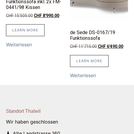
Funktionssofa inkl. 2x FM-
0441/98 Kissen
CHF
15'505.00
CHF
8'990.00
LEARN MORE
de Sede DS-0167/19
Funktionssofa
Weiterlesen
CHF
11'715.00
CHF
6'490.00
LEARN MORE
Weiterlesen
Standort Thalwil
Wir haben geschlossen
Alte Landstrasse 160