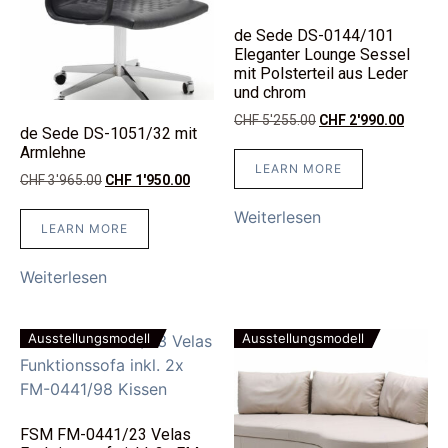
de Sede DS-0144/101
Eleganter Lounge Sessel
mit Polsterteil aus Leder
und chrom
CHF
5'255.00
CHF
2'990.00
de Sede DS-1051/32 mit
Armlehne
LEARN MORE
CHF
3'965.00
CHF
1'950.00
Weiterlesen
LEARN MORE
Weiterlesen
Ausstellungsmodell
Ausstellungsmodell
FSM FM-0441/23 Velas