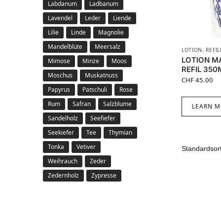
Labdanum
Ladbanum
Lavendel
Leder
Liende
Lilie
Linde
Magnolie
Mandelblüte
Meersalz
LOTION
,
REFIL
LOTION M
Mimose
Minze
Moos
REFIL 350
Moschus
Muskatnuss
CHF
45.00
Papyrus
Patschuli
Rose
Rum
Safran
Salzblume
LEARN M
Sandelholz
Seefiefer
Seekiefer
Tee
Thymian
Tonka
Vetiver
Weihrauch
Zeder
Zedernholz
Zypresse