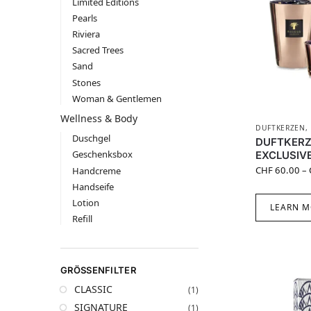
Limited Editions
Pearls
Riviera
Sacred Trees
Sand
Stones
Woman & Gentlemen
Wellness & Body
DUFTKERZEN
,
Duschgel
DUFTKERZ
Geschenksbox
EXCLUSIV
CHF
60.00
–
Handcreme
Handseife
Lotion
LEARN M
Refill
GRÖSSENFILTER
CLASSIC
(1)
SIGNATURE
(1)