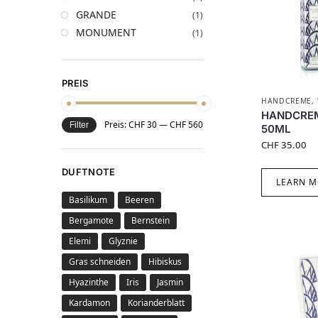
GRANDE
(1)
MONUMENT
(1)
PREIS
HANDCREME
,
HANDCRE
Preis:
CHF 30
—
CHF 560
Filter
50ML
CHF
35.00
DUFTNOTE
LEARN M
Basilikum
Beeren
Bergamote
Bernstein
Elemi
Glyznie
Gras schneiden
Hibiskus
Hyazinthe
Iris
Jasmin
Kardamon
Korianderblatt