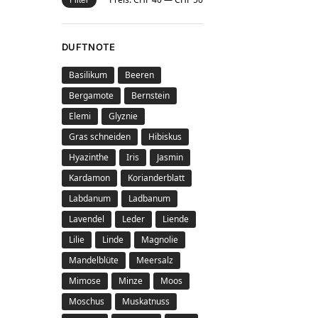
DUFTNOTE
Basilikum
Beeren
Bergamote
Bernstein
Elemi
Glyznie
Gras schneiden
Hibiskus
Hyazinthe
Iris
Jasmin
Kardamon
Korianderblatt
Labdanum
Ladbanum
Lavendel
Leder
Liende
Lilie
Linde
Magnolie
Mandelblüte
Meersalz
Mimose
Minze
Moos
Moschus
Muskatnuss