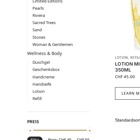
Limited Editions
Pearls
Riviera
Sacred Trees
Sand
Stones
Woman & Gentlemen
Wellness & Body
LOTION
,
REFIL
Duschgel
LOTION MI
Geschenksbox
350ML
CHF
45.00
Handcreme
Handseife
Lotion
LEARN M
Refill
PREIS
Preis:
CHF 40
—
CHF 50
Filter