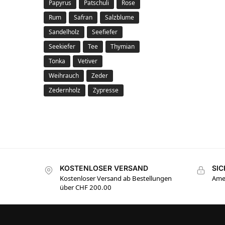
Papyrus
Patschuli
Rose
Rum
Safran
Salzblume
Sandelholz
Seefiefer
Seekiefer
Tee
Thymian
Tonka
Vetiver
Weihrauch
Zeder
Zedernholz
Zypresse
KOSTENLOSER VERSAND
SI
Kostenloser Versand ab Bestellungen
Amer
über CHF 200.00